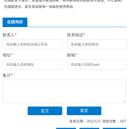
完成砂浆干燥后，在接缝中嵌填pe棒，再用耐候密封硅胶填平接缝。不让板材产
生缝隙进水。延长保温装饰一体板的使用寿命。
在线询价
联系人
*
联系电话
*
地址
*
邮箱
*
备注
*
发表日期：2022/12/2 浏览次数：1427